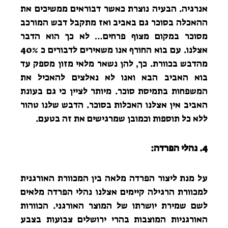
אנרגיה. הבעיה נוצרת כאשר דבוראים ממשיכים את
ההאכלה בסוכר גם באביב ואז מתקבל דבש המורכב
מסוכר במקום מצוף פרחים… לא כך הוא הדבר
אצלנו. עם בוא החורף אנו משאירים לדבורים כ 40%
מהדבש בכוורת. כך, להן נשאר מלאי מזון מספק עד
בוא האביב הבא ואנו לא נאלצים להאכיל את
המשפחות בתמיסת סוכר. מיותר לציין כי גם בעונת
האביב אין אצלנו האכלות בסוכר. הדבש שלנו טהור
ללא כל תוספות וכמובן שמרגישים את זה בטעם.
4. נהלי הפרדה:
על מנת ליצור הפרדה מלאה בין המכוורת האורגנית
למכוורת הרגילה קיימים אצלנו נהלי הפרדה מלאים
לשם שמירת יושרתו של המוצר האורגני. הכוורות
האורגניות המוצבות בהרי ירושלים צבועות בצבע