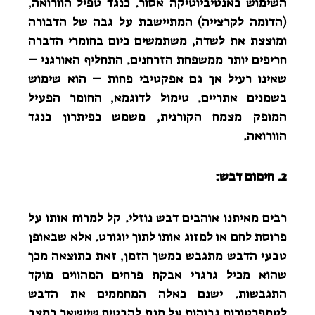
השימוש באנטיביוטיקה אסור. כנגד טפיל הוורואה,
(הדומה לקרצייה) המתיישבת על גבה של הדבורה
ומוצצת את לשדה, משתמשים כיום בחומרי הדברה
חריפים יותר ממשפחת הזרחנים. התחליף האורגני –
שאינו רעיל אך גם אפקטיבי פחות – הוא שימוש
בשמנים אתריים. טימול לדוגמא, החומר הפעיל
המופק מצמח הקורנית, משמש כפיתרון כנגד
הוורואה.
2. חימום דבש:
רבים מאיתנו אוהבים דבש נוזלי. קל למרוח אותו על
פרוסת לחם או למזוג אותו לתוך יוגורט. אלא שבאופן
טבעי הדבש מתגבש במשך הזמן, זאת כתוצאה מכך
שהוא מכיל גרגרי אבקת פרחים המהווים מוקד
התגבשות. ישנם כאלה המחממים את הדבש
לטמפרטורות גבוהות על מנת להבטיח שיישאר במצב