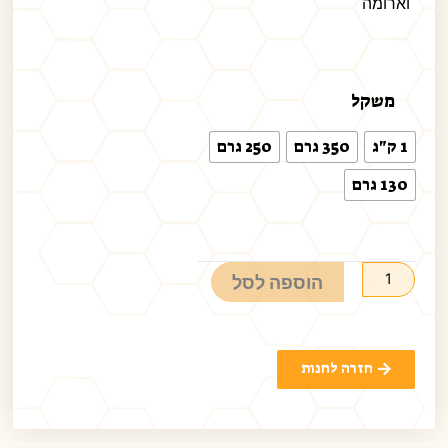
וארומה
משקל
1 ק"ג
350 גרם
250 גרם
130 גרם
הוספה לסל
חזרה לחנות