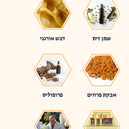
שמן זית
דבש אורגני
אבקת פרחים
פרופוליס