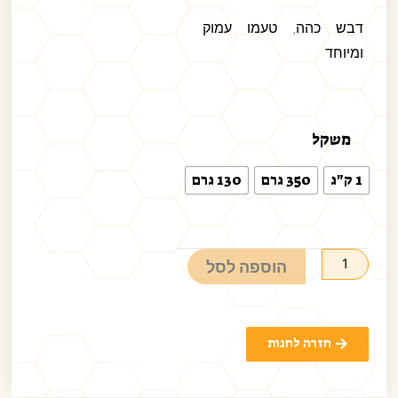
דבש כהה, טעמו עמוק
ומיוחד
משקל
1 ק"ג
350 גרם
130 גרם
הוספה לסל
חזרה לחנות